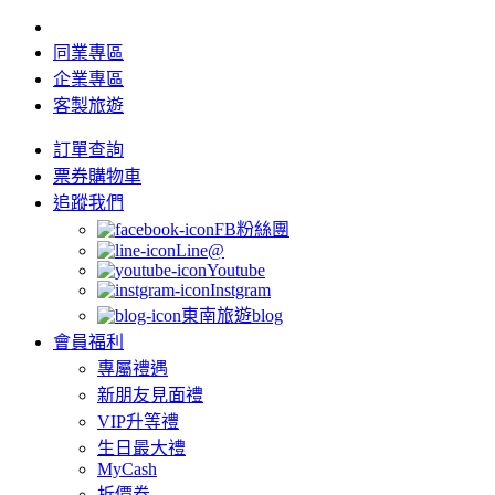
同業專區
企業專區
客製旅遊
訂單查詢
票券購物車
追蹤我們
FB粉絲團
Line@
Youtube
Instgram
東南旅遊blog
會員福利
專屬禮遇
新朋友見面禮
VIP升等禮
生日最大禮
MyCash
折價券