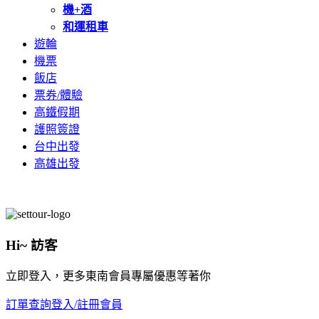
機+酒
和運租車
遊輪
機票
飯店
票券/體驗
高鐵假期
護照簽證
台中出發
高雄出發
Hi~ 訪客
立即登入，更多東南會員專屬優惠等著你
訂單查詢
登入/註冊會員